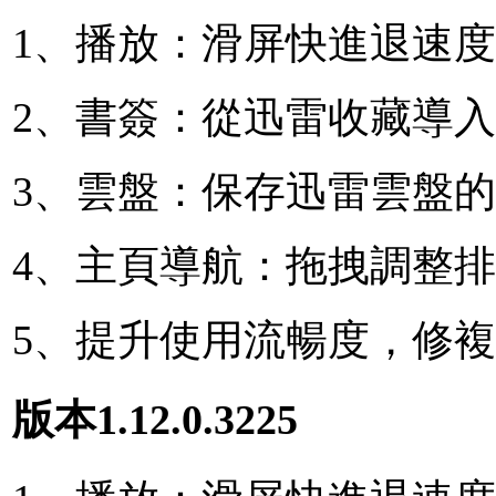
1、播放：滑屏快進退速
2、書簽：從迅雷收藏導
3、雲盤：保存迅雷雲盤
4、主頁導航：拖拽調整
5、提升使用流暢度，修
版本1.12.0.3225