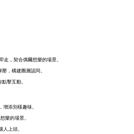
即用即走，契合偶爾想樂的場景。
解壓，構建圈層認同。
你點擊互動。
調，增添別樣趣味。
偶爾想樂的場景。
讓人上頭。