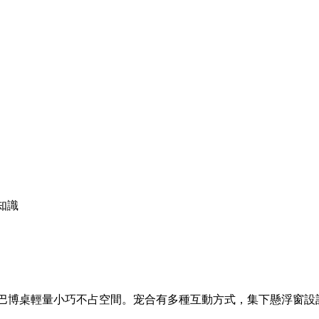
知識
巴博桌輕量小巧不占空間。宠合有多種互動方式，集下懸浮窗設計