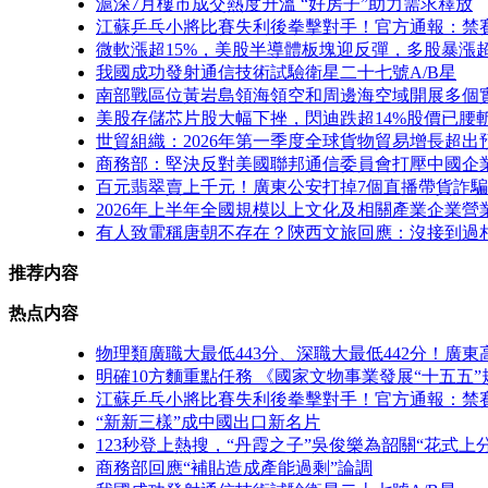
滬深7月樓市成交熱度升溫 “好房子”助力需求釋放
江蘇乒乓小將比賽失利後拳擊對手！官方通報：禁
微軟漲超15%，美股半導體板塊迎反彈，多股暴漲超1
我國成功發射通信技術試驗衛星二十七號A/B星
南部戰區位黃岩島領海領空和周邊海空域開展多個
美股存儲芯片股大幅下挫，閃迪跌超14%股價已腰
世貿組織：2026年第一季度全球貨物貿易增長超出
商務部：堅決反對美國聯邦通信委員會打壓中國企
百元翡翠賣上千元！廣東公安打掉7個直播帶貨詐
2026年上半年全國規模以上文化及相關產業企業營業
有人致電稱唐朝不存在？陝西文旅回應：沒接到過相
推荐内容
热点内容
物理類廣職大最低443分、深職大最低442分！廣
明確10方麵重點任務 《國家文物事業發展“十五五
江蘇乒乓小將比賽失利後拳擊對手！官方通報：禁
“新新三樣”成中國出口新名片
123秒登上熱搜，“丹霞之子”吳俊樂為韶關“花式上分
商務部回應“補貼造成產能過剩”論調