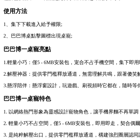
使用方法
1、集下下載進入給予權限;
2、巴巴博桌
點擊圖標出現桌寵;
巴巴博一桌寵亮點
1.輕量小巧：僅5 - 6MB安裝包，宠合不占手機空間，集下
2.解壓神器：提供零門檻釋放通道，無需理解共鳴，跟著傻笑
3.懸浮陪伴：懸浮窗設計，玩遊戲、刷視頻時它都在，隨時等
巴巴博一桌寵特色
1. 以網絡熱門形象為靈感設計寵物角色，讓手機界麵不再單
2. 輕量小巧不占空間，僅5 - 6MB安裝包，即用即走，契合
3. 是純粹解壓出口，提供零門檻釋放通道，構建強烈圈層認同