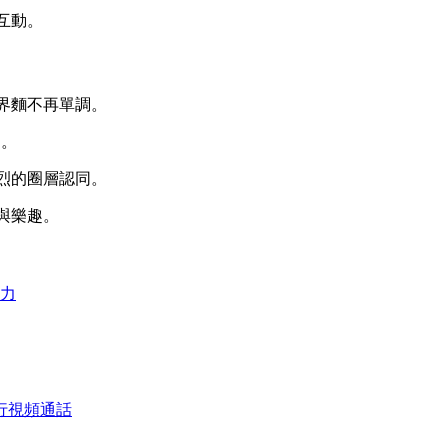
互動。
機界麵不再單調。
走。
強烈的圈層認同。
與樂趣。
力
行視頻通話