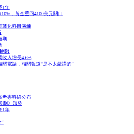
賽1年
0%，黃金重回4100美元關口
實戰化科目演練
斬
預期
業
騙團夥
收入增長4.6%
關電話，相關報道“是不太嚴謹的”
東高考專科線公布
”規劃》印發
賽1年
”