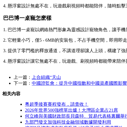
4. 懸浮窗設計無處不在，玩遊戲刷視頻時都能陪伴，隨時點擊
巴巴博一桌寵怎麽樣
1. 巴巴博一桌寵以網絡熱門形象為靈感設計寵物角色，讓手
2. 它輕量小巧，僅5 - 6MB的安裝包，不占手機空間，即用即
3. 提供了零門檻的釋放通道，不講道理卻讓人上頭，構建了
4. 懸浮窗設計讓它無處不在，玩遊戲、刷視頻時都能帶來陪伴
上一篇：
上合組織“天山
下一篇：
中國證監會：提升中國指數和中國資產國際影響
相关内容
粵超季後賽賽程發布，請查收！
2026年世界500強榜單出爐！大灣區企業占21席
何立峰與美國財政部長貝森特、貿易代表格裏爾舉
九部門發文加強科技金融領域數據開發利用