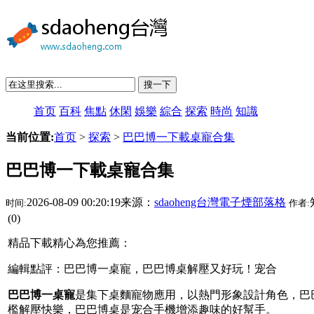
搜一下
首页
百科
焦點
休閑
娛樂
綜合
探索
時尚
知識
当前位置:
首页
>
探索
>
巴巴博一下載桌寵合集
巴巴博一下載桌寵合集
2026-08-09 00:20:19来源：
sdaoheng台灣電子煙部落格
时间:
作者:
(0)
精品下載精心為您推薦：
編輯點評：巴巴博一桌寵，巴巴博桌解壓又好玩！宠合
巴巴博一桌寵
是集下
桌麵寵物應用，以熱門形象設計角色，巴
檻解壓快樂，巴巴博桌是宠合手機增添趣味的好幫手。