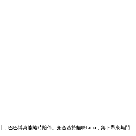
，巴巴博桌能隨時陪伴。宠合基於貓咪Luna，集下帶來無門