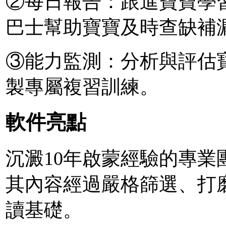
②每日報告：跟進寶寶學
巴士幫助寶寶及時查缺補
③能力監測：分析與評估
製專屬複習訓練。
軟件亮點
沉澱10年啟蒙經驗的專業
其內容經過嚴格篩選、打
讀基礎。