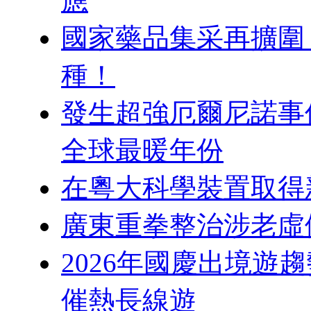
應
國家藥品集采再擴圍：
種！
發生超強厄爾尼諾事件
全球最暖年份
在粵大科學裝置取得
廣東重拳整治涉老虛假
2026年國慶出境遊
催熱長線遊