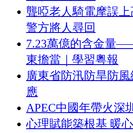
聾啞老人騎電摩誤上
警方將人尋回
7.23萬億的含金量
東擔當｜學習粵報
廣東省防汛防旱防風
應
APEC中國年帶火深
心理賦能築根基 暖