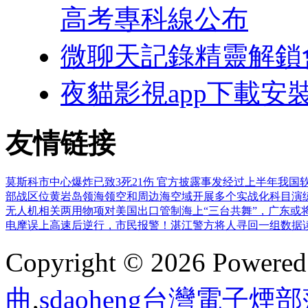
高考專科線公布
微聊天記錄精靈解鎖
夜貓影視app下載安
友情链接
莫斯科市中心爆炸已致3死21伤 官方披露事发经过
上半年我国软
部战区位黄岩岛领海领空和周边海空域开展多个实战化科目演
无人机相关两用物项对美国出口管制
海上“三台共舞”，广东或
电摩误上高速后逆行，市民报警！湛江警方将人寻回
一组数据
Copyright © 2026 Powere
曲
,
sdaoheng台灣電子煙