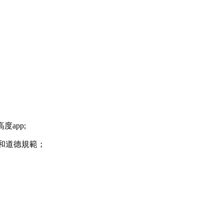
app;
規和道德規範；