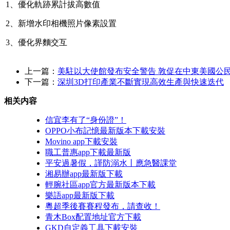
1、優化軌跡累計拔高數值
2、新增水印相機照片像素設置
3、優化界麵交互
上一篇：
美駐以大使館發布安全警告 敦促在中東美國公
下一篇：
深圳3D打印產業不斷實現高效生產與快速迭代
相关内容
信宜李有了“身份證”！
OPPO小布記憶最新版本下載安裝
Movino app下載安裝
職工普惠app下載最新版
平安過暑假，謹防溺水丨應急醫課堂
湘易辦app最新版下載
輕腕社區app官方最新版本下載
樂語app最新版下載
粵超季後賽賽程發布，請查收！
青木Box配置地址官方下載
GKD自定義工具下載安裝