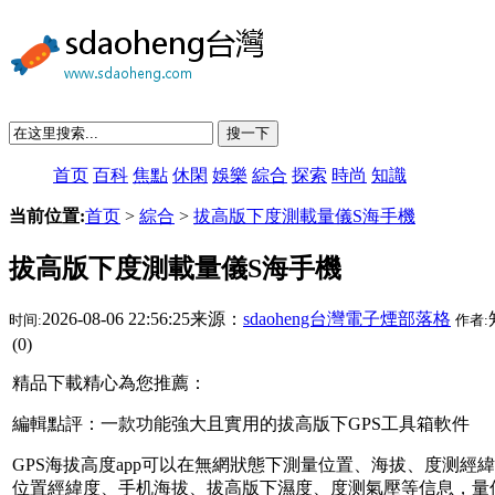
搜一下
首页
百科
焦點
休閑
娛樂
綜合
探索
時尚
知識
当前位置:
首页
>
綜合
>
拔高版下度測載量儀S海手機
拔高版下度測載量儀S海手機
2026-08-06 22:56:25来源：
sdaoheng台灣電子煙部落格
时间:
作者:
(0)
精品下載精心為您推薦：
編輯點評：一款功能強大且實用的拔高版下GPS工具箱軟件
GPS海拔高度app可以在無網狀態下測量位置、海拔、度测經
位置經緯度、手机海拔、拔高版下
濕度、度测氣壓等信息，量