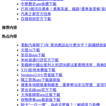
中華曆史app免費下載
已有3個項目通車！廣東高速、鐵路“通車進度條”刷
汽車之家官方找車
百搜視頻官方下載
推荐内容
热点内容
電動汽車開了5年 電池應該在什麽水平？新國標規
元聲AI下載
笑容加app下載
米哈遊通行證官方下載
美國將中國企業列入所謂涉疆法案實體清單，商務
YIYI影視免費版下載
Seedance2.0小雲雀版下載
職工普惠app下載最新版
廣東多地開展暑期嚴查，重拳整治非法營運、駕培
眾合在線app官方下載
大淘客聯盟app正版下載
快鴨學車app最新版下載
顯卡“一日一價”，為啥這麽瘋？｜解碼算力新機