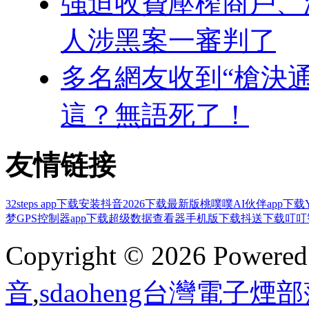
強迫收費壓榨商戶、
人涉黑案一審判了
多名網友收到“槍決
這？無語死了！
友情链接
32steps app下载安装
抖音2026下载最新版
桃噗噗AI伙伴app下载
梦GPS控制器app下载
超级数据查看器手机版下载
抖送下载
叮叮
Copyright © 2026 Powere
音
,
sdaoheng台灣電子煙