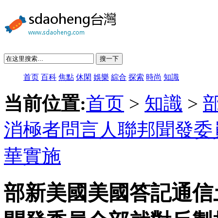
搜一下
首页
百科
焦點
休閑
娛樂
綜合
探索
時尚
知識
当前位置:
首页
>
知識
>
消極者問言人聯邦聞發委
華實施
部新美國美國答記通信