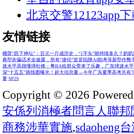
北京交警12123app
友情链接
榴莲“跌下神坛”：百元一斤成历史，“1字头”能持续多久？
奶奶
典型诈骗话术全披露，所有“捷径”皆是陷阱
AI助考等新型作
迷水平高很懂球
杜锋：粤BA给群众带来了乐趣，广东球迷水
深“十五五”路线图曝光！超大信息量→
今年广东夏季高考共有78
要
SP2S
Copyright © 2026 Powere
安係列消極者問言人聯邦
商務涉華實施
,
sdaohe