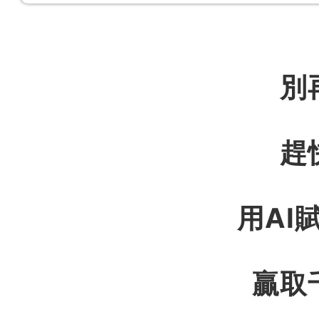
別
趕
用AI
贏取