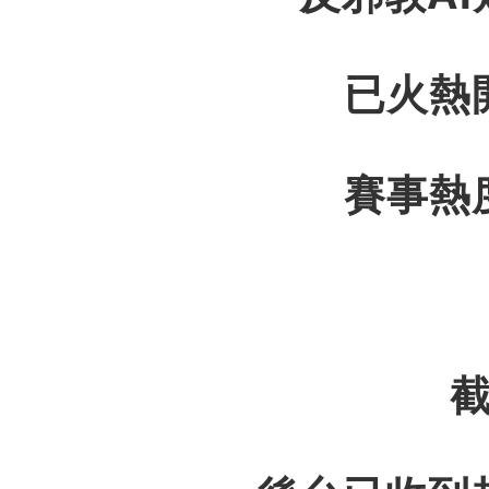
已火熱
賽事熱