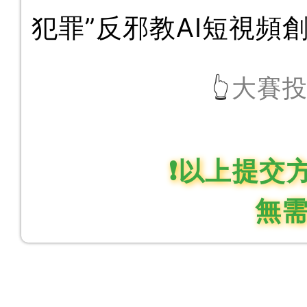
犯罪”反邪教AI短視頻
大賽
👆
❗
以上提交
無