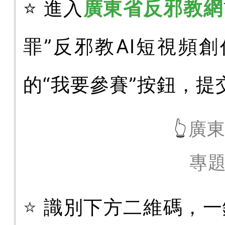
⭐
進入
廣東
省反邪教網
罪”反邪教AI短視頻創
的“我要參賽”按鈕，提
廣
👆
專題
⭐
識別下方二維碼，一