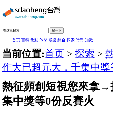
搜一下
首页
百科
焦點
休閑
娛樂
綜合
探索
時尚
知識
当前位置:
首页
>
探索
>
作大已超元大，千集中獎
熱征頻創短視您來拿→
集中獎等0份反賽火