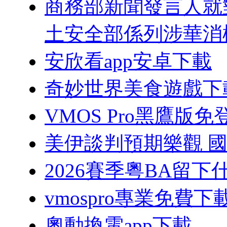
商務部新聞發言人就
土安全部係列涉華消
安欣看app安卓下載
奇妙世界美食遊戲下
VMOS Pro黑鷹版
美伊談判預期樂觀 國
2026賽季粵BA留
vmospro專業免費下
奧動換電app下載